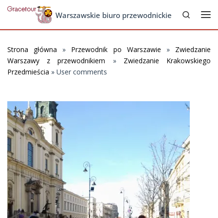
Search
Skip to content
Warszawskie biuro przewodnickie
Me
Strona główna
»
Przewodnik po Warszawie
»
Zwiedzanie
Warszawy z przewodnikiem
»
Zwiedzanie Krakowskiego
Przedmieścia
»
User comments