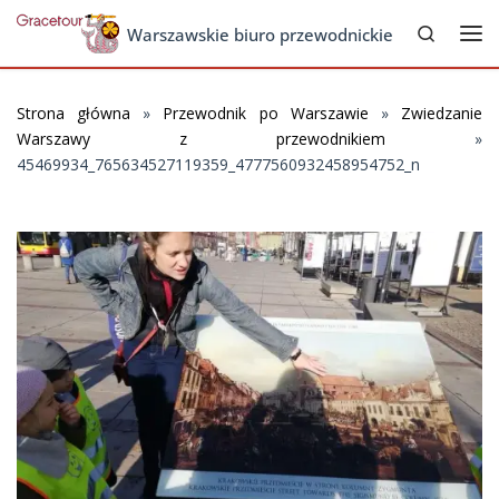
Search
Skip to content
Warszawskie biuro przewodnickie
Me
Strona główna
»
Przewodnik po Warszawie
»
Zwiedzanie
Warszawy z przewodnikiem
»
45469934_765634527119359_4777560932458954752_n