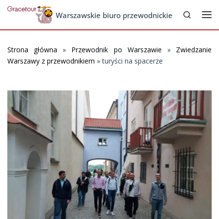
Search
Skip to content
Warszawskie biuro przewodnickie
Me
Strona główna
»
Przewodnik po Warszawie
»
Zwiedzanie
Warszawy z przewodnikiem
»
turyści na spacerze