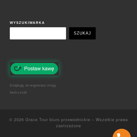
WYSZUKIWARKA
SZUKAJ
Dziękuję, że wspierasz moją
twórczość
© 2026
Grace Tour biuro przewodnickie
–
Wszelkie prawa
zastrzeżone