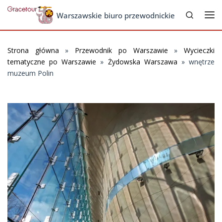
Search
Skip to content
Warszawskie biuro przewodnickie
Me
Strona główna
»
Przewodnik po Warszawie
»
Wycieczki
tematyczne po Warszawie
»
Żydowska Warszawa
»
wnętrze
muzeum Polin