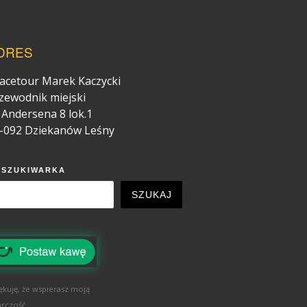
DRES
acetour Marek Kaczycki
zewodnik miejski
. Andersena 8 lok.1
-092 Dziekanów Leśny
YSZUKIWARKA
SZUKAJ
ękuję, że wspierasz moją
rczość