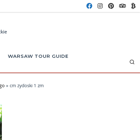
ckie
WARSAW TOUR GUIDE
Se
go
»
cm zydoski 1 zm