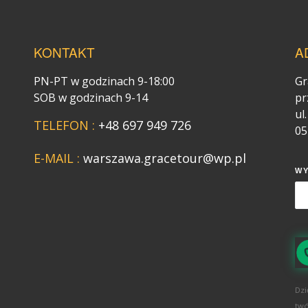
KONTAKT
A
PN-PT w godzinach 9-18:00
Gr
SOB w godzinach 9-14
pr
ul
TELEFON :
+48 697 949 726
05
E-MAIL :
warszawa.gracetour@wp.pl
W
Dzi
twó