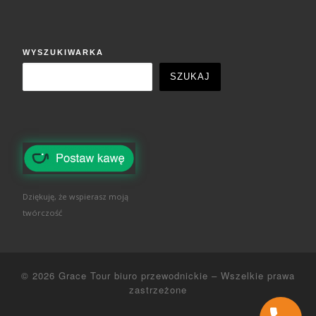
WYSZUKIWARKA
SZUKAJ
Dziękuję, że wspierasz moją
twórczość
© 2026
Grace Tour biuro przewodnickie
–
Wszelkie prawa
zastrzeżone