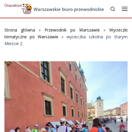
Search
Skip to content
Warszawskie biuro przewodnickie
Me
Strona główna
»
Przewodnik po Warszawie
»
Wycieczki
tematyczne po Warszawie
»
wycieczka szkolna po Starym
Mieście 2