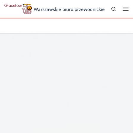
Search
Skip to content
Warszawskie biuro przewodnickie
Me