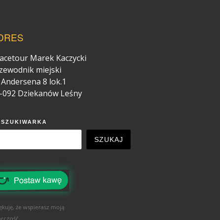
DRES
acetour Marek Kaczycki
zewodnik miejski
. Andersena 8 lok.1
-092 Dziekanów Leśny
YSZUKIWARKA
SZUKAJ
ękuję, że wspierasz moją
rczość