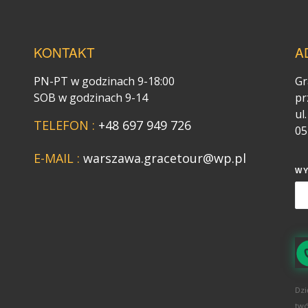
KONTAKT
A
PN-PT w godzinach 9-18:00
Gr
SOB w godzinach 9-14
pr
ul
TELEFON :
+48 697 949 726
05
E-MAIL :
warszawa.gracetour@wp.pl
W
Dzi
twó