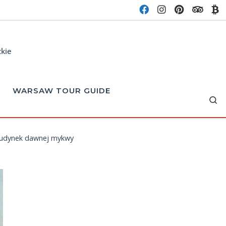
ckie
WARSAW TOUR GUIDE
Se
udynek dawnej mykwy