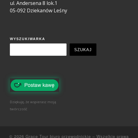
ul. Andersena 8 lok.1
05-092 Dziekanów Leśny
WYSZUKIWARKA
SZUKAJ
Dziękuję, że wspierasz moją
twórczość
© 2026
Grace Tour biuro przewodnickie
–
Wszelkie prawa