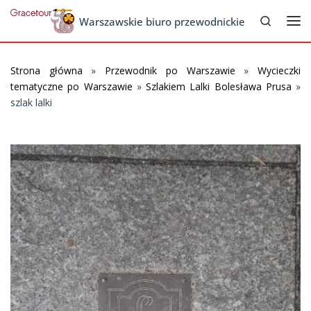
Search
Skip to content
Warszawskie biuro przewodnickie
Me
Strona główna
»
Przewodnik po Warszawie
»
Wycieczki
tematyczne po Warszawie
»
Szlakiem Lalki Bolesława Prusa
»
szlak lalki