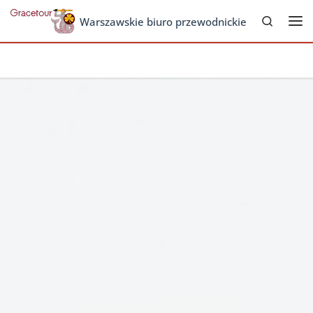
Search
Skip to content
Warszawskie biuro przewodnickie
Me