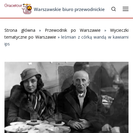
Search
Skip to content
Warszawskie biuro przewodnickie
Me
Strona główna
»
Przewodnik po Warszawie
»
Wycieczki
tematyczne po Warszawie
»
leśmian z córką wandą w kawiarni
ips