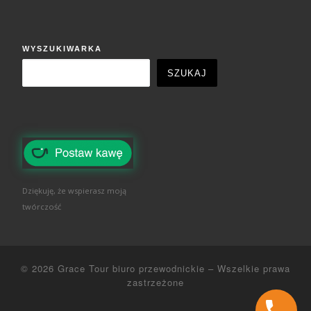
WYSZUKIWARKA
SZUKAJ
Dziękuję, że wspierasz moją
twórczość
© 2026
Grace Tour biuro przewodnickie
–
Wszelkie prawa
zastrzeżone