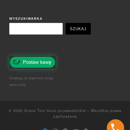
WYSZUKIWARKA
SZUKAJ
Dziękuję, że wspierasz moją
twórczość
© 2026
Grace Tour biuro przewodnickie
–
Wszelkie prawa
zastrzeżone