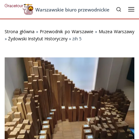
Search
Skip to content
Warszawskie biuro przewodnickie
Me
Strona główna
»
Przewodnik po Warszawie
»
Muzea Warszawy
»
Żydowski Instytut Historyczny
»
żih 5