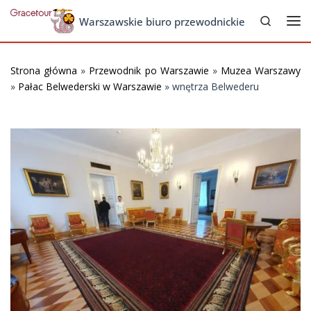
Search
Skip to content
Warszawskie biuro przewodnickie
Me
Strona główna
»
Przewodnik po Warszawie
»
Muzea Warszawy
»
Pałac Belwederski w Warszawie
»
wnętrza Belwederu