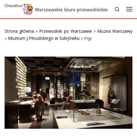
Search
Skip to content
Warszawskie biuro przewodnickie
Me
Strona główna
»
Przewodnik po Warszawie
»
Muzea Warszawy
»
Muzeum J.Piłsudskiego w Sulejówku
»
mjp