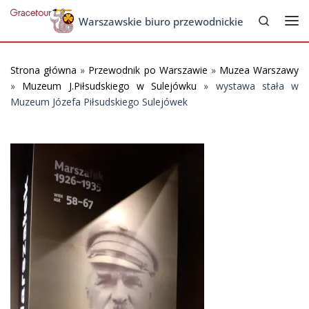
Search
Skip to content
Warszawskie biuro przewodnickie
Me
Strona główna
»
Przewodnik po Warszawie
»
Muzea Warszawy
»
Muzeum J.Piłsudskiego w Sulejówku
»
wystawa stała w
Muzeum Józefa Piłsudskiego Sulejówek