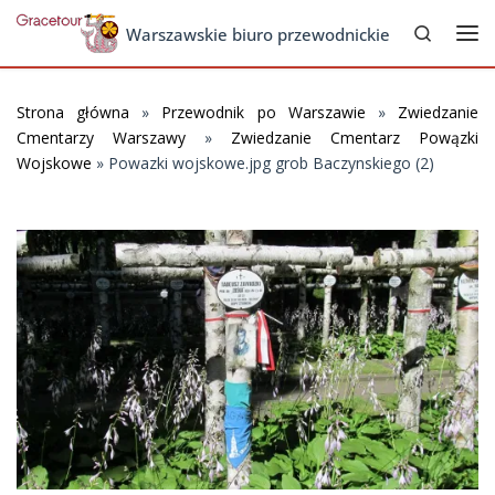
Search
Skip to content
Warszawskie biuro przewodnickie
Me
Strona główna
»
Przewodnik po Warszawie
»
Zwiedzanie
Cmentarzy Warszawy
»
Zwiedzanie Cmentarz Powązki
Wojskowe
»
Powazki wojskowe.jpg grob Baczynskiego (2)