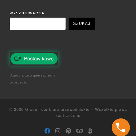
WYSZUKIWARKA
SZUKAJ
Dziękuję, że wspierasz moją
twórczość
© 2026
Grace Tour biuro przewodnickie
–
Wszelkie prawa
zastrzeżone