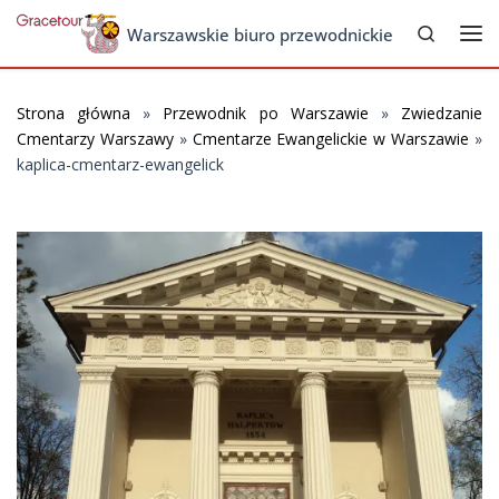
Search
Skip to content
Warszawskie biuro przewodnickie
Me
Strona główna
»
Przewodnik po Warszawie
»
Zwiedzanie
Cmentarzy Warszawy
»
Cmentarze Ewangelickie w Warszawie
»
kaplica-cmentarz-ewangelick