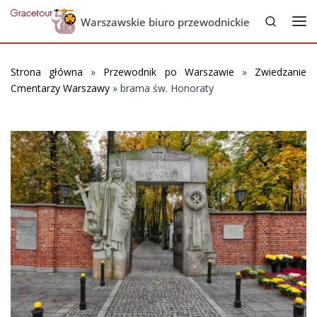
Search
Skip to content
Warszawskie biuro przewodnickie
Me
Strona główna
»
Przewodnik po Warszawie
»
Zwiedzanie
Cmentarzy Warszawy
»
brama św. Honoraty