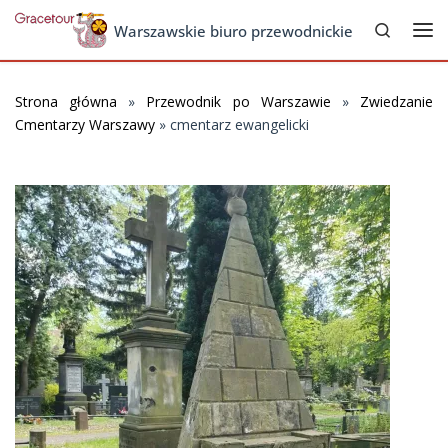
Search
Skip to content
Warszawskie biuro przewodnickie
Me
Strona główna
»
Przewodnik po Warszawie
»
Zwiedzanie
Cmentarzy Warszawy
»
cmentarz ewangelicki