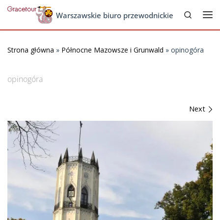
Search
Skip to content
Warszawskie biuro przewodnickie
Me
Strona główna
»
Północne Mazowsze i Grunwald
»
opinogóra
opinogóra
Images navigation
Next