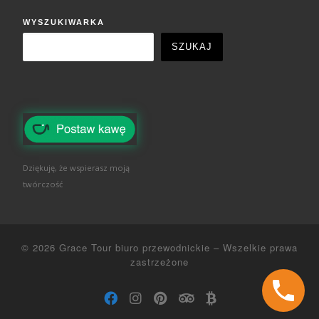
WYSZUKIWARKA
SZUKAJ
Dziękuję, że wspierasz moją
twórczość
© 2026
Grace Tour biuro przewodnickie
–
Wszelkie prawa
zastrzeżone