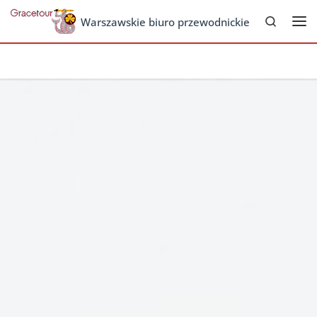
Search
Skip to content
Warszawskie biuro przewodnickie
Me