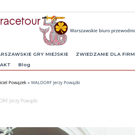
Warszawskie biuro przewodni
RSZAWSKIE GRY MIEJSKIE
ZWIEDZANIE DLA FIRM
AKT
Blog
iciel Powązek
»
WALDORF Jerzy Powązki
RF Jerzy Powązki
ages navigation