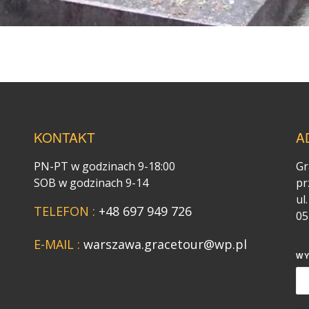
KONTAKT
A
PN-PT w godzinach 9-18:00
Gr
SOB w godzinach 9-14
pr
ul
TELEFON :
+48 697 949 726
05
E-MAIL :
warszawa.gracetour@wp.pl
W