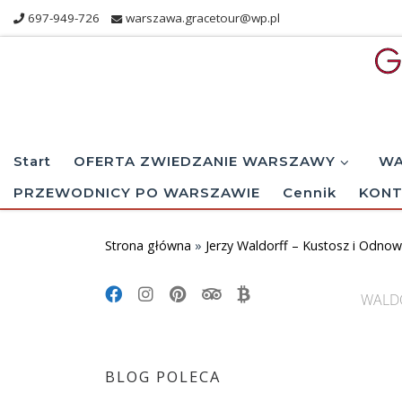
697-949-726
warszawa.gracetour@wp.pl
Skip to content
Start
OFERTA ZWIEDZANIE WARSZAWY
WA
PRZEWODNICY PO WARSZAWIE
Cennik
KONT
Strona główna
»
Jerzy Waldorff – Kustosz i Odnow
WALDO
Im
BLOG POLECA