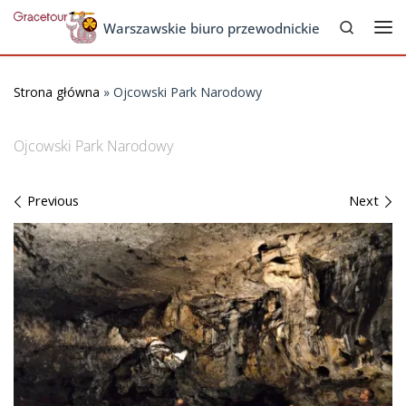
Search
Skip to content
Warszawskie biuro przewodnickie
Me
Strona główna
»
Ojcowski Park Narodowy
Ojcowski Park Narodowy
Images navigation
Previous
Next