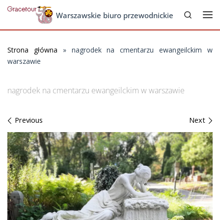
Search
Skip to content
Warszawskie biuro przewodnickie
Me
Strona główna
»
nagrodek na cmentarzu ewangeilckim w
warszawie
nagrodek na cmentarzu ewangeilckim w warszawie
Images navigation
Previous
Next