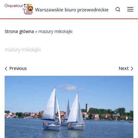
Search
Skip to content
Warszawskie biuro przewodnickie
Me
Strona główna
»
mazury mikołajki
mazury mikołajki
Images navigation
Previous
Next