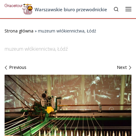
Search
Skip to content
Warszawskie biuro przewodnickie
Me
Strona główna
»
muzeum włókiennictwa, Łódź
muzeum włókiennictwa, Łódź
Images navigation
Previous
Next