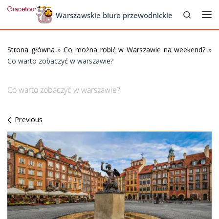
Search
Skip to content
Warszawskie biuro przewodnickie
Me
Strona główna
»
Co można robić w Warszawie na weekend?
»
Co warto zobaczyć w warszawie?
Co warto zobaczyć w warszawie?
Images navigation
Previous