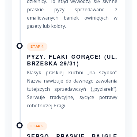
dzielnicy. To stąd wywodzą się słynne
praskie pyzy sprzedawane z
emaliowanych baniek owiniętych w
gazety lub kołdry.
ETAP 4
PYZY, FLAKI GORĄCE! (UL.
BRZESKA 29/31)
Klasyk praskiej kuchni „na szybko”.
Nazwa nawizuje do dawnego zawołania
tutejszych sprzedawczyń („pyziarek”).
Serwuje tradycyjne, sycące potrawy
robotniczej Pragi.
ETAP 5
SERSO PRASKIE BAJGLE