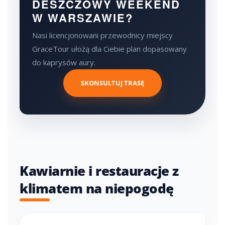
DESZCZOWY WEEKEND
W WARSZAWIE?
Nasi licencjonowani przewodnicy miejscy
GraceTour ułożą dla Ciebie plan dopasowany
do kaprysów aury.
SKONSULTUJ TRASĘ
Kawiarnie i restauracje z
klimatem na niepogodę