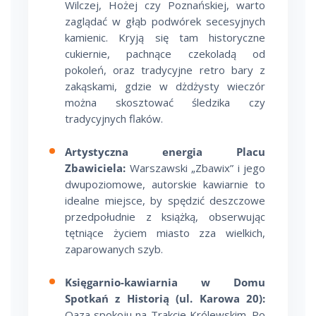
Wilczej, Hożej czy Poznańskiej, warto
zaglądać w głąb podwórek secesyjnych
kamienic. Kryją się tam historyczne
cukiernie, pachnące czekoladą od
pokoleń, oraz tradycyjne retro bary z
zakąskami, gdzie w dżdżysty wieczór
można skosztować śledzika czy
tradycyjnych flaków.
Artystyczna energia Placu
Zbawiciela:
Warszawski „Zbawix” i jego
dwupoziomowe, autorskie kawiarnie to
idealne miejsce, by spędzić deszczowe
przedpołudnie z książką, obserwując
tętniące życiem miasto zza wielkich,
zaparowanych szyb.
Księgarnio-kawiarnia w Domu
Spotkań z Historią (ul. Karowa 20):
Oaza spokoju na Trakcie Królewskim. Po