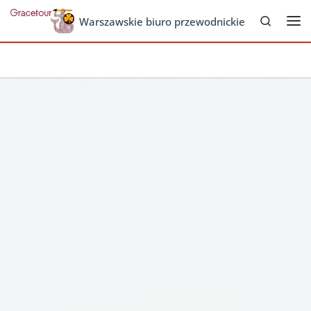
Search
Skip to content
Warszawskie biuro przewodnickie
Me