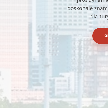
doskonale znamy
dla tu
O