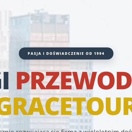
PASJA I DOŚWIADCZENIE OD 1994
I
PRZEWOD
GRACETOU
znie rozwijająca się firma z wieloletnim d