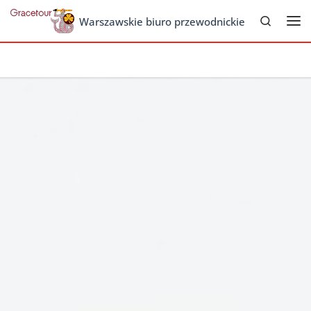
Search
Skip to content
Warszawskie biuro przewodnickie
Me