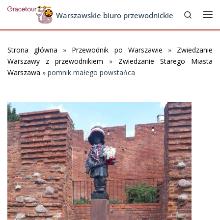
Search
Skip to content
Warszawskie biuro przewodnickie
Me
Strona główna
»
Przewodnik po Warszawie
»
Zwiedzanie
Warszawy z przewodnikiem
»
Zwiedzanie Starego Miasta
Warszawa
»
pomnik małego powstańca