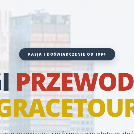
PASJA I DOŚWIADCZENIE OD 1994
I
PRZEWOD
GRACETOU
znie rozwijająca się firma z wieloletnim d