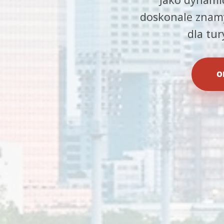
doskonale znamy
dla tu
O