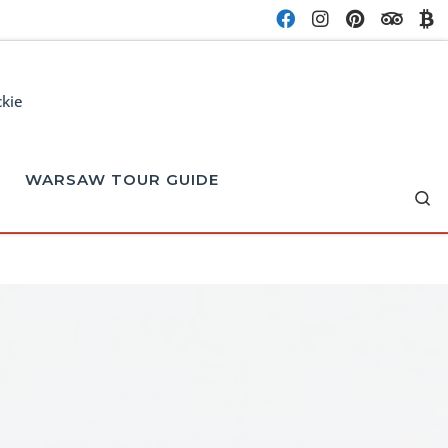
ckie
WARSAW TOUR GUIDE
Se