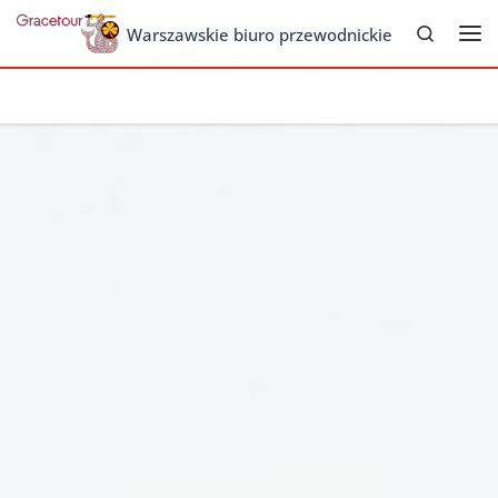
Search
Skip to content
Warszawskie biuro przewodnickie
Me