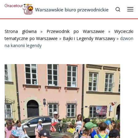
Search
Skip to content
Warszawskie biuro przewodnickie
Me
Strona główna
»
Przewodnik po Warszawie
»
Wycieczki
tematyczne po Warszawie
»
Bajki i Legendy Warszawy
»
dzwon
na kanonii legendy