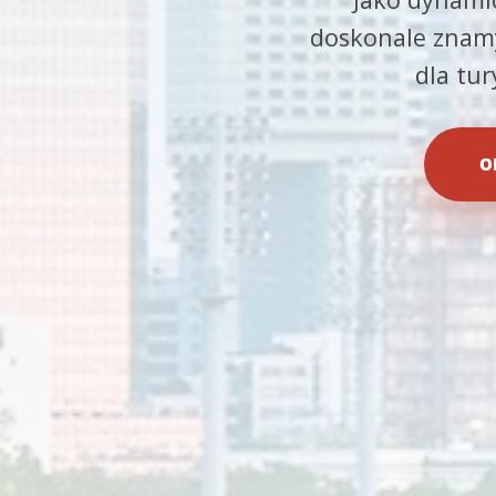
doskonale znamy
dla tu
O