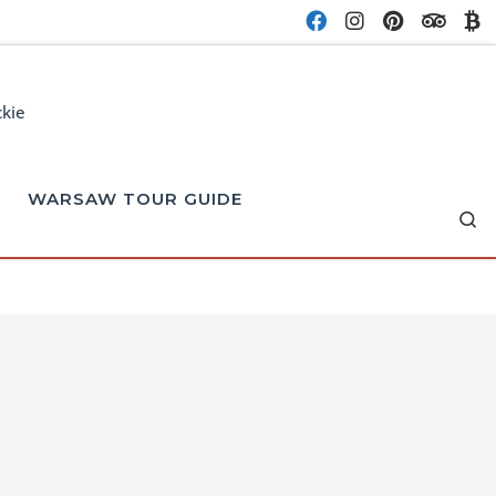
ckie
WARSAW TOUR GUIDE
Se