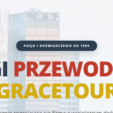
PASJA I DOŚWIADCZENIE OD 1994
I
PRZEWOD
GRACETOU
znie rozwijająca się firma z wieloletnim d