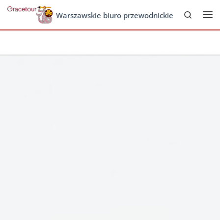
Search
Skip to content
Warszawskie biuro przewodnickie
Me