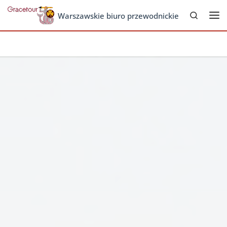
Search
Skip to content
Warszawskie biuro przewodnickie
Me