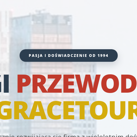
PASJA I DOŚWIADCZENIE OD 1994
I
PRZEWOD
GRACETOU
znie rozwijająca się firma z wieloletnim d