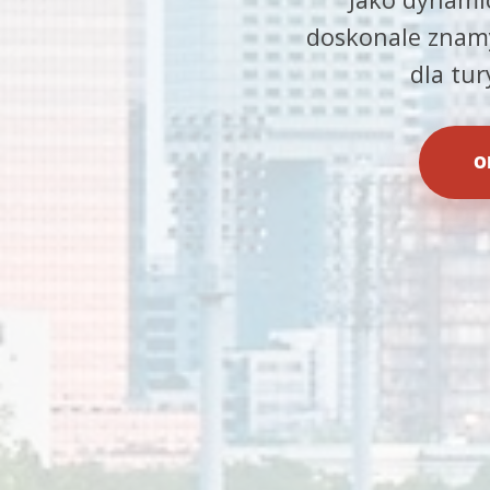
doskonale znamy
dla tu
O