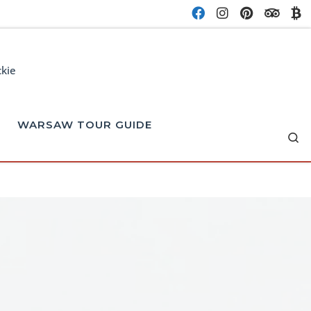
ckie
WARSAW TOUR GUIDE
Se