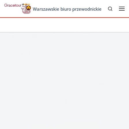
Search
Skip to content
Warszawskie biuro przewodnickie
Me