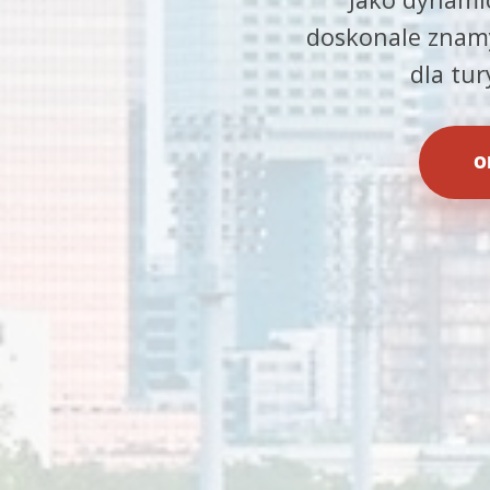
doskonale znamy
dla tu
O