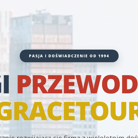
PASJA I DOŚWIADCZENIE OD 1994
I
PRZEWOD
GRACETOU
znie rozwijająca się firma z wieloletnim d