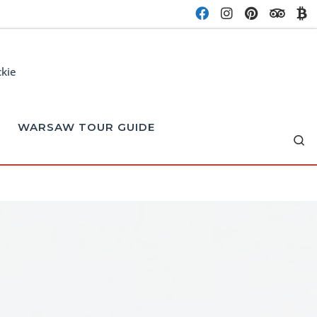
ckie
WARSAW TOUR GUIDE
Se