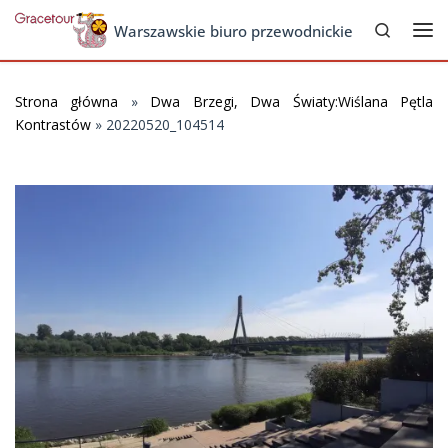
Search
Skip to content
Warszawskie biuro przewodnickie
Me
Strona główna
»
Dwa Brzegi, Dwa Światy:Wiślana Pętla
Kontrastów
»
20220520_104514