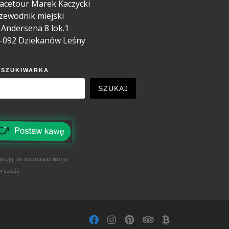
acetour Marek Kaczycki
zewodnik miejski
. Andersena 8 lok.1
-092 Dziekanów Leśny
YSZUKIWARKA
SZUKAJ
ękuję, że wspierasz moją
rczość