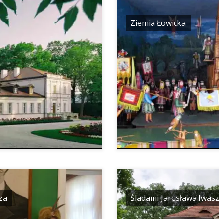
Ziemia Łowicka
za
Śladami Jarosława Iwas