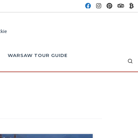
ckie
WARSAW TOUR GUIDE
Se