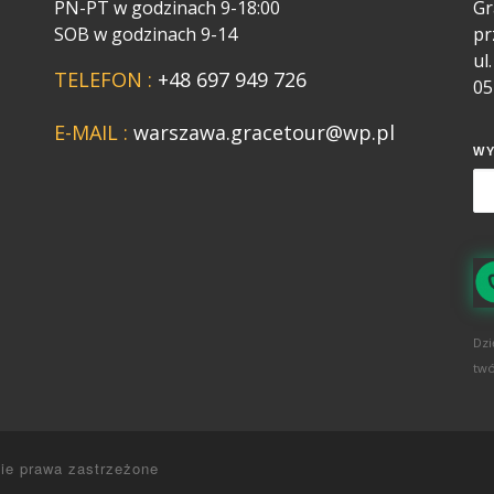
PN-PT w godzinach 9-18:00
Gr
SOB w godzinach 9-14
pr
ul
TELEFON :
+48 697 949 726
05
E-MAIL :
warszawa.gracetour@wp.pl
W
Dzi
twó
ie prawa zastrzeżone