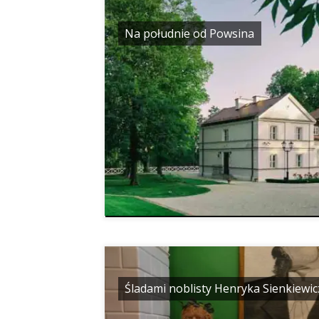
Na południe od Powsina
Śladami noblisty Henryka Sienkiewic