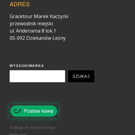
ADRES
Gracetour Marek Kaczycki
przewodnik miejski
ul. Andersena 8 lok.1
05-092 Dziekanów Leśny
WYSZUKIWARKA
SZUKAJ
Dziękuję, że wspierasz moją
twórczość