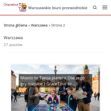
Search
Skip to content
Warszawskie biuro przewodnickie
Me
Strona główna
»
Warszawa
»
Strona 2
Warszawa
27 postów
Miasto to Twoja plansza: Dlaczego
gry miejskie z GraceTour to …