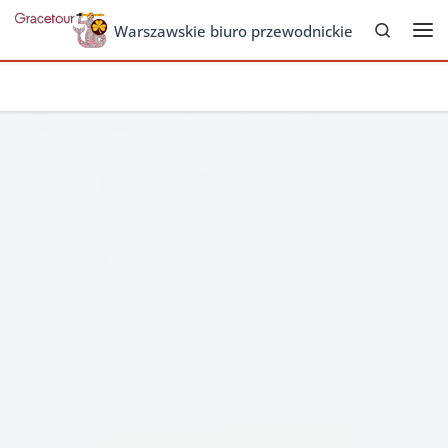
Search
Skip to content
Warszawskie biuro przewodnickie
Me