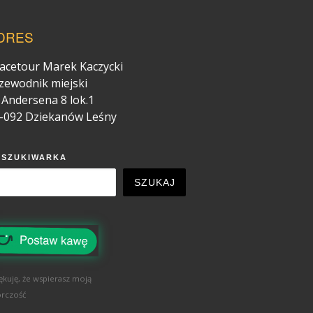
DRES
acetour Marek Kaczycki
zewodnik miejski
. Andersena 8 lok.1
-092 Dziekanów Leśny
YSZUKIWARKA
SZUKAJ
ękuję, że wspierasz moją
rczość