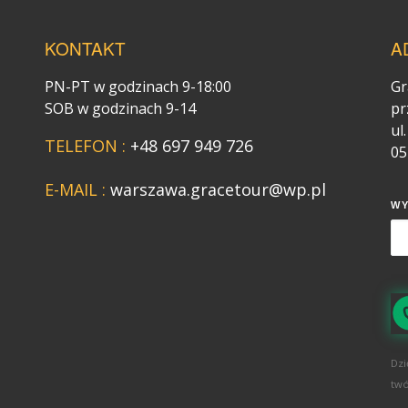
KONTAKT
A
PN-PT w godzinach 9-18:00
Gr
SOB w godzinach 9-14
pr
ul
TELEFON :
+48 697 949 726
05
E-MAIL :
warszawa.gracetour@wp.pl
W
Dzi
twó