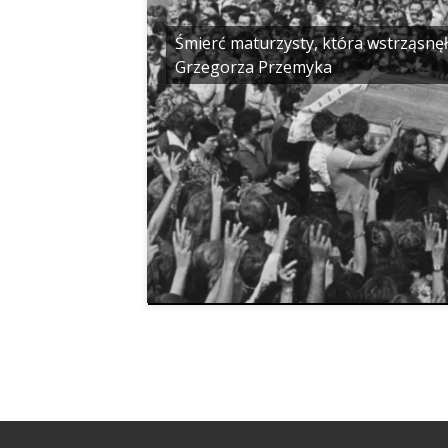
Śmierć maturzysty, która wstrząsnęł
Grzegorza Przemyka