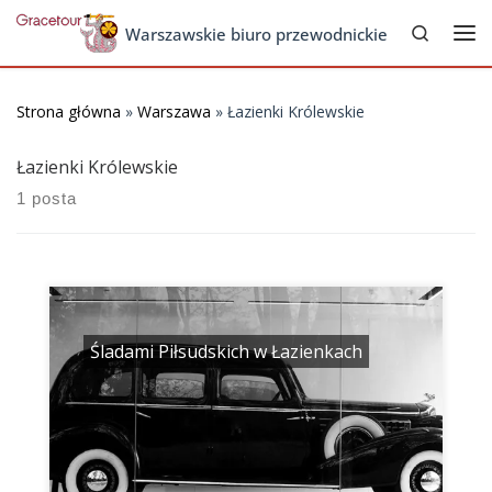
Search
Skip to content
Warszawskie biuro przewodnickie
Me
Strona główna
»
Warszawa
»
Łazienki Królewskie
Łazienki Królewskie
1 posta
Śladami Piłsudskich w Łazienkach