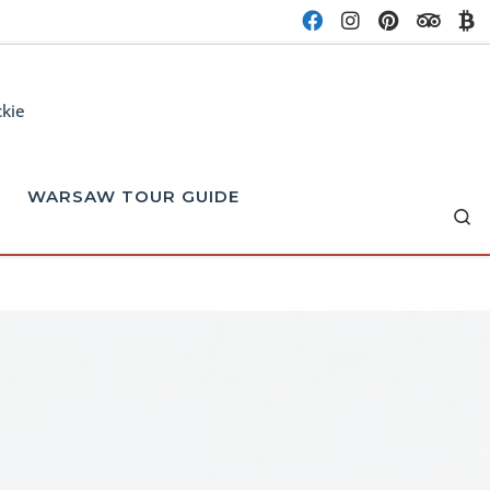
ckie
WARSAW TOUR GUIDE
Se