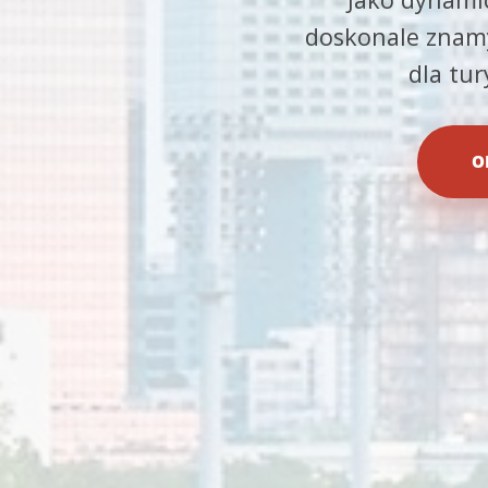
doskonale znamy
dla tu
O