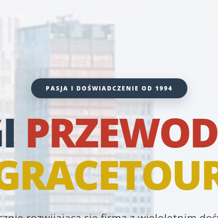
PASJA I DOŚWIADCZENIE OD 1994
I
PRZEWOD
GRACETOU
znie rozwijająca się firma z wieloletnim d